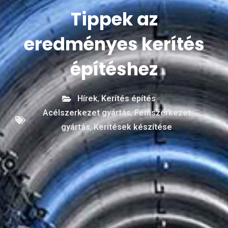
Tippek az
eredményes kerítés
építéshez
Hírek
,
Kerítés építés
Acélszerkezet gyártás
,
Fémszerkezet
gyártás
,
Kerítések készítése