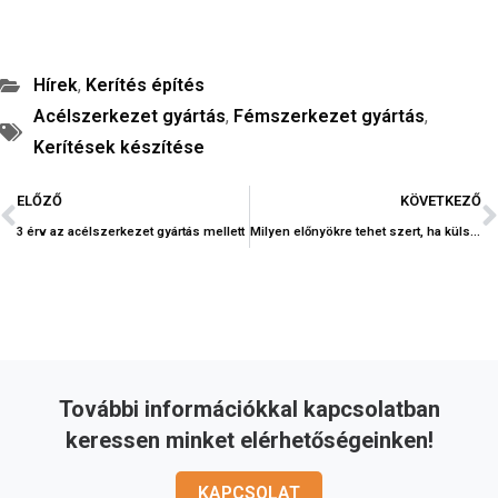
Hírek
,
Kerítés építés
Acélszerkezet gyártás
,
Fémszerkezet gyártás
,
Kerítések készítése
ELŐZŐ
KÖVETKEZŐ
3 érv az acélszerkezet gyártás mellett
Milyen előnyökre tehet szert, ha külsős vállalkozás végzi a lemezvágást?
További információkkal kapcsolatban
keressen minket elérhetőségeinken!
KAPCSOLAT