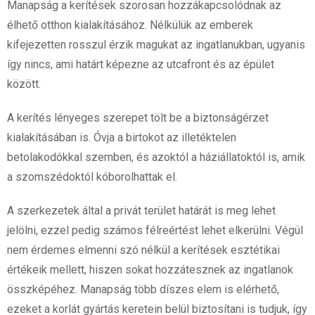
Manapság a kerítések szorosan hozzákapcsolódnak az
élhető otthon kialakításához. Nélkülük az emberek
kifejezetten rosszul érzik magukat az ingatlanukban, ugyanis
így nincs, ami határt képezne az utcafront és az épület
között.
A kerítés lényeges szerepet tölt be a biztonságérzet
kialakításában is. Óvja a birtokot az illetéktelen
betolakodókkal szemben, és azoktól a háziállatoktól is, amik
a szomszédoktól kóborolhattak el.
A szerkezetek által a privát terület határát is meg lehet
jelölni, ezzel pedig számos félreértést lehet elkerülni. Végül
nem érdemes elmenni szó nélkül a kerítések esztétikai
értékeik mellett, hiszen sokat hozzátesznek az ingatlanok
összképéhez. Manapság több díszes elem is elérhető,
ezeket a korlát gyártás keretein belül biztosítani is tudjuk, így