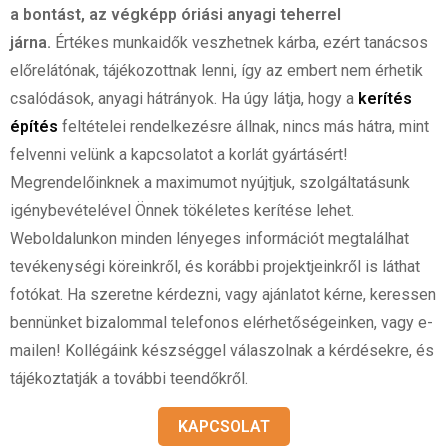
a bontást, az végképp óriási anyagi teherrel
járna.
Értékes munkaidők veszhetnek kárba, ezért tanácsos
előrelátónak, tájékozottnak lenni, így az embert nem érhetik
csalódások, anyagi hátrányok. Ha úgy látja, hogy a
kerítés
építés
feltételei rendelkezésre állnak, nincs más hátra, mint
felvenni velünk a kapcsolatot a korlát gyártásért!
Megrendelőinknek a maximumot nyújtjuk, szolgáltatásunk
igénybevételével Önnek tökéletes kerítése lehet.
Weboldalunkon minden lényeges információt megtalálhat
tevékenységi köreinkről, és korábbi projektjeinkről is láthat
fotókat. Ha szeretne kérdezni, vagy ajánlatot kérne, keressen
bennünket bizalommal telefonos elérhetőségeinken, vagy e-
mailen! Kollégáink készséggel válaszolnak a kérdésekre, és
tájékoztatják a további teendőkről.
KAPCSOLAT