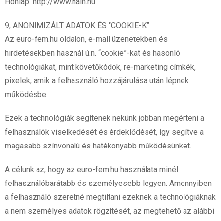
Honlap: http://www.naih.hu
9, ANONIMIZÁLT ADATOK ÉS “COOKIE-K”
Az euro-fem.hu oldalon, e-mail üzenetekben és
hirdetésekben használ ú.n. “cookie”-kat és hasonló
technológiákat, mint követőkódok, re-marketing címkék,
pixelek, amik a felhasználó hozzájárulása után lépnek
működésbe.
Ezek a technológiák segítenek nekünk jobban megérteni a
felhasználók viselkedését és érdeklődését, így segítve a
magasabb színvonalú és hatékonyabb működésünket.
A célunk az, hogy az euro-fem.hu használata minél
felhasználóbarátabb és személyesebb legyen. Amennyiben
a felhasználó szeretné megtiltani ezeknek a technológiáknak
a nem személyes adatok rögzítését, az megtehető az alábbi