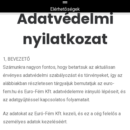
EURO-FÉM
Elérhetõségek
Adatvédelmi
GIPSZKARTONOZÓ BERENDEZÉS
nyilatkozat
1, BEVEZETŐ
Számunkra nagyon fontos, hogy betartsuk az aktuálisan
érvényes adatvédelmi szabályozást és törvényeket, így az
alábbiakban részletesen tárgyaljuk bemutatjuk az euro-
fem.hu és Euro-Fém Kft. adatvédelemre irányuló lépéseit, és
az adatgyűjtéssel kapcsolatos folyamatait.
Az adatokat az Euró-Fém Kft. kezeli, és ez a cég felelős a
személyes adatok kezeléséért.