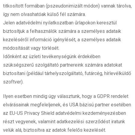
titkosított formában (pszeudonimizált módon) vannak tárolva,
így nem olvashatóak külső fél számára.
Jelen adatvédelmi nyilatkozatban űrlapokon keresztül
biztosítjuk a felhasználók számára a személyes adataik
kezeléséről információ igénylését, a személyes adataik
módosítását vagy törlését.
Időnként az üzleti tevékenységünk érdekében
szükségszerű szolgáltató partnereink számára adatokat
biztosítani (például tárhelyszolgáltató, futárcég, hírlevélküldő
szoftver).
Ilyen esetben mindig úgy választunk, hogy a GDPR rendelet
elvárásainak megfeleljenek, és USA bázisú partner esetében
az EU-US Privacy Shield adatvédelmi kezdeményezésben
részt vegyenek, valamint adatkezelési szerződést iratunk
velük alá, biztosítva az adatok felelős kezelését.